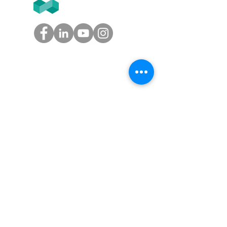
T2F
GROUPE
Tél.
05.61.54.39.60
(Toulouse)
Tél.
01.45.97.43.67
(Paris)
info@groupe-t2f.fr
Nos adresses >
NOS OFFRES
Solution paie autonome,
Solution paie en coproduction,
Solution externalisation paie
,
Audit social
Nos tarifs
AVIS CLIENTS T2F SUR GOOGLE