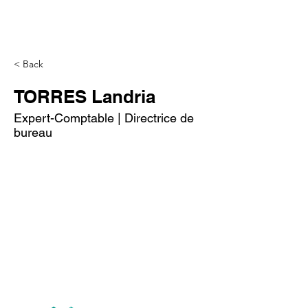
< Back
TORRES Landria
Expert-Comptable | Directrice de
bureau
Tél
+33 (0)1.84.77.10.91