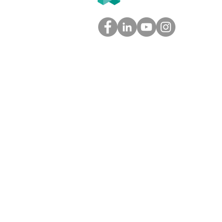
GROUPE
Tél. 05.61.54.39.60 (Toulouse)
Tél. 01.45.97.43.67 (Paris)
info@groupe-t2f.fr
Nos adresses >
Mentions légales et
confidentialité