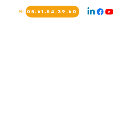
Tél.
05.61.54.39.60
S