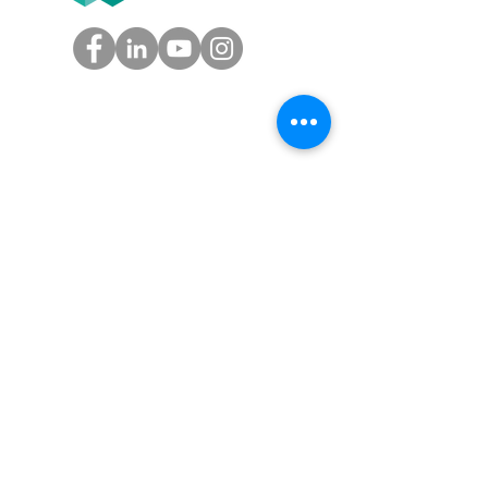
GROUPE
Tél.
05.61.54.39.60
(Toulouse)
Tél.
01.45.97.43.67
(Paris)
info@groupe-t2f.fr
Nos adresses >
NOS OFFRES
Solution paie autonome,
Solution paie en coproduction,
Solution externalisation paie
,
Nos tarifs
AVIS CLIENTS T2F SUR GOOGLE
100% de nos bulletins de paie