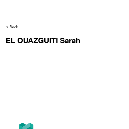
< Back
EL OUAZGUITI Sarah
Tél
+33 (0)1.84.77.10.91
T2F