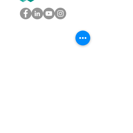
GROUPE
Tél.
05.61.54.39.60
(Toulouse)
Tél.
01.45.97.43.67
(Paris)
info@groupe-t2f.fr
Nos adresses >
NOS OFFRES
Solution paie autonome,
Solution paie en coproduction,
Solution externalisation paie
,
Audit social
Nos tarifs
AVIS CLIENTS T2F SUR GOOGLE