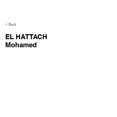
< Back
EL HATTACH
Mohamed
Tél
+33 (0)1.84.77.10.91