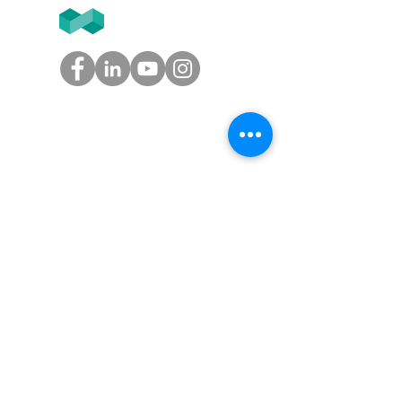
T2F
GROUPE
Tél.
05.61.54.39.60
(Toulouse)
Tél.
01.45.97.43.67
(Paris)
info@groupe-t2f.fr
Nos adresses >
NOS OFFRES
Solution paie autonome,
Solution paie en coproduction,
Solution externalisation paie
,
Audit social
Nos tarifs
AVIS CLIENTS T2F SUR GOOGLE