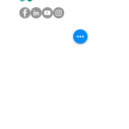
GROUPE
Tél.
05.61.54.39.60
(Toulouse)
Tél.
01.45.97.43.67
(Paris)
info@groupe-t2f.fr
Nos adresses >
NOS OFFRES
Solution paie autonome,
Solution paie en coproduction,
Solution externalisation paie
,
Audit social
Nos tarifs
AVIS CLIENTS T2F SUR GOOGLE