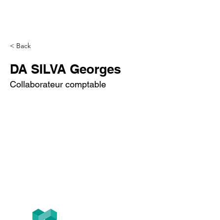
< Back
DA SILVA Georges
Collaborateur comptable
Tél
+33 (0)1.84.77.10.91
T2F