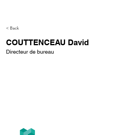
< Back
COUTTENCEAU David
Directeur de bureau
Tél
+33 (0)1.84.77.10.91
T2F