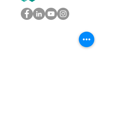
GROUPE
Tél.
05.61.54.39.60
(Toulouse)
Tél.
01.45.97.43.67
(Paris)
info@groupe-t2f.fr
Nos adresses >
NOS OFFRES
Solution paie autonome,
Solution paie en coproduction,
Solution externalisation paie
,
Audit social
Nos tarifs
AVIS CLIENTS T2F SUR GOOGLE