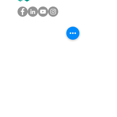
GROUPE
Tél.
05.61.54.39.60
(Toulouse)
Tél.
01.45.97.43.67
(Paris)
info@groupe-t2f.fr
Nos adresses >
NOS OFFRES
Solution paie autonome,
Solution paie en coproduction,
Solution externalisation paie
,
Audit social
Nos tarifs
AVIS CLIENTS T2F SUR GOOGLE