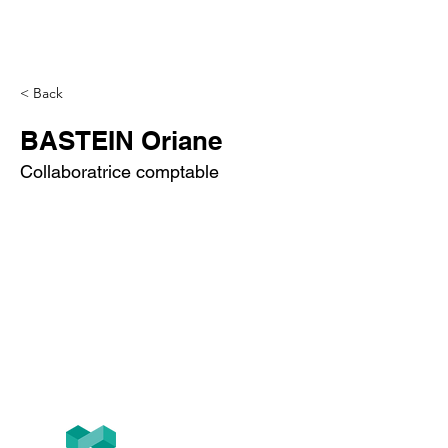
< Back
BASTEIN Oriane
Collaboratrice comptable
Tél
+33 (0)1.84.77.10.91
T2F