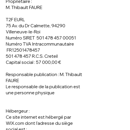
Propriétaire :
M. Thibault FAURE
T2F EURL
75 Av. du Dr Calmette, 94290
Villeneuve-le-Roi
Numéro SIRET
501 478 457 00051
Numéro TVA Intracommunautaire
FR12501478457
501 478 457
R.C.S. Creteil
Capital social : 57 000,00 €
Responsable publication : M. Thibault
FAURE
Le responsable de la publication est
une personne physique
Hébergeur :
Ce site internet est hébergé par
WIX.com dont l'adresse du siège
social est :