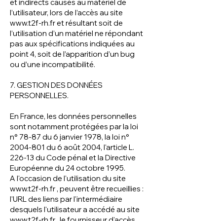
et indirects causés au matériel de
l’utilisateur, lors de l’accès au site
www.t2f-rh.fr
et résultant soit de
l’utilisation d’un matériel ne répondant
pas aux spécifications indiquées au
point 4, soit de l’apparition d’un bug
ou d’une incompatibilité.
7. GESTION DES DONNÉES
PERSONNELLES.
En France, les données personnelles
sont notamment protégées par la loi
n° 78-87 du 6 janvier 1978, la loi n°
2004-801
du 6 août 2004, l'article L.
226-13 du Code pénal et la Directive
Européenne du 24 octobre 1995.
A l'occasion de l'utilisation du site
www.t2f-rh.fr
, peuvent être recueillies :
l'URL des liens par l'intermédiaire
desquels l'utilisateur a accédé au site
www.t2f-rh.fr
, le fournisseur d'accès