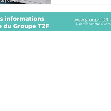
NOS OFFRES
QUI SOMMES NOUS?
Solution paie autonome,
Le Groupe T2F
Solution paie en
Nous recrutons
coproduction,
Nous contacter
Solution externalisation paie
,
Nos offres facture
Audit social
électronique
Nos tarifs