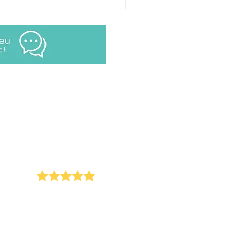
Tél +33 (0)1.84.77.10.91
AVIS CLIENTS T2F SUR GOOGLE