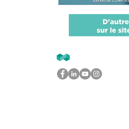
T2F
GROUPE
Tél. 05.61.54.39.60 (Toulouse)
Tél. 01.45.97.43.67 (Paris)
info@groupe-t2f.fr
Nos adresses >