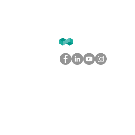
T2F
GROUPE
Tél. 05.61.54.39.60 (Toulouse)
Tél. 01.45.97.43.67 (Paris)
info@groupe-t2f.fr
Nos adresses >