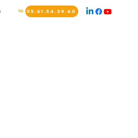
Tél.
05.61.54.39.60
S