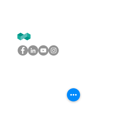
Tél
+33 (0)1.84.77.10.91
T2F
GROUPE
Tél.
05.61.54.39.60
(Toulouse)
Tél.
01.45.97.43.67
(Paris)
info@groupe-t2f.fr
Nos adresses >
NOS OFFRES
Solution paie autonome,
Solution paie en coproduction,
Solution externalisation paie
,